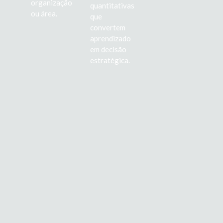
organização
quantitativas
ou área.
que
convertem
aprendizado
em decisão
estratégica.