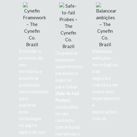
Entender o
Balancear
Orquestrar
presente do
ambições
pequenos
seu
tecnológicas
experimentos
território e
e de
paralelos e
encontrar
negócios
seguros
potenciais
com ética em
para falhar
oportunidades
todos seus
(
Safe-To-Fail
para
experimentos
Probes
),
explorar
e
conduzidos
essa
explorações
no seu
tecnologia
com IA.
contexto,
no aqui e
com leituras
agora da sua
narrativas e