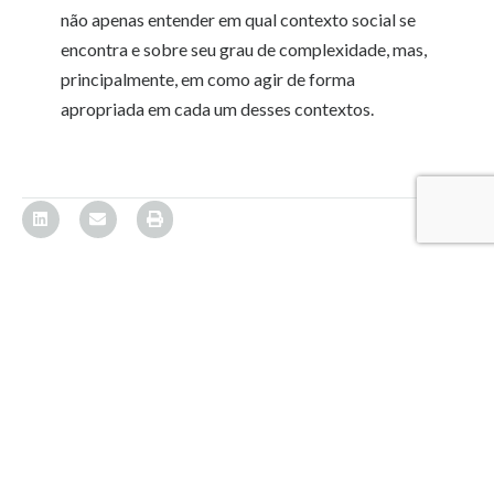
não apenas entender em qual contexto social se
encontra e sobre seu grau de complexidade, mas,
principalmente, em como agir de forma
apropriada em cada um desses contextos.
VEJA TAMBÉM
CRESCIMENTO E
EXPANSÃO
,
EXPLORAÇÃO
,
É hora de
REESTRUTURAÇÃO
crescer,
recuperar ou