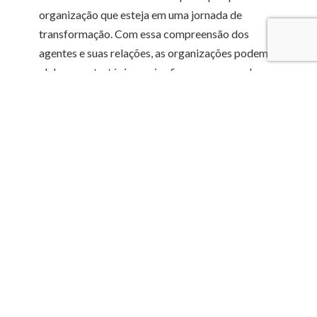
organização que esteja em uma jornada de
transformação. Com essa compreensão dos
agentes e suas relações, as organizações podem
elaborar estratégias mais eficazes para mudar
suas formas de trabalho, estruturas, práticas e
negócios de maneira geral.
VEJA TAMBÉM
CRESCIMENTO E
EXPANSÃO
,
EXPLORAÇÃO
,
REESTRUTURAÇÃO