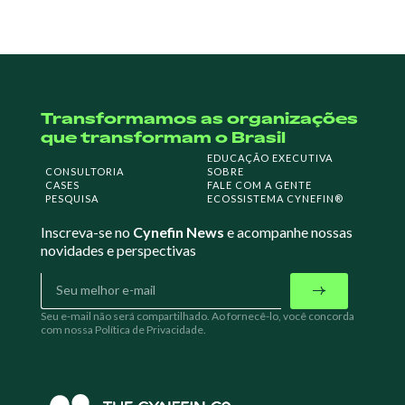
Transformamos as organizações
que transformam o Brasil
EDUCAÇÃO EXECUTIVA
CONSULTORIA
SOBRE
CASES
FALE COM A GENTE
PESQUISA
ECOSSISTEMA CYNEFIN®
Inscreva-se no
Cynefin News
e acompanhe nossas
novidades e perspectivas
Seu e-mail não será compartilhado. Ao fornecê-lo, você concorda
com nossa Política de Privacidade.