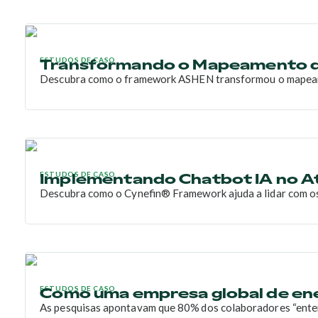
Transformando o Mapeamento d
ESTUDOS DE CASO
Descubra como o framework ASHEN transformou o mapeament
Implementando Chatbot IA no A
ESTUDOS DE CASO
Descubra como o Cynefin® Framework ajuda a lidar com os 
Como uma empresa global de ener
ESTUDOS DE CASO
As pesquisas apontavam que 80% dos colaboradores “entend