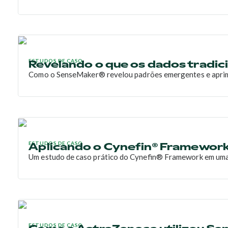
Revelando o que os dados tradic
ESTUDOS DE CASO
Como o SenseMaker® revelou padrões emergentes e aprimoro
Aplicando o Cynefin® Framewor
ESTUDOS DE CASO
Um estudo de caso prático do Cynefin® Framework em uma e
Como a AstraZeneca utilizou Sen
ESTUDOS DE CASO