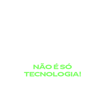
A ESTRUTURA
CASE ORGANIZAÇÃO GLOBAL DE MÍDIA
QUE LEVOU UMA
ORGANIZAÇÃO
GLOBAL DE MÍDIA
AO
AI-FIRST
NÃO É SÓ
TECNOLOGIA!