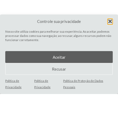
Controle sua privacidade
Nosso site utiliza cookies para melhorar sua experiência. Ao aceitar, podemos
processar dados como sua navegação; ao recusar, alguns recursos podem não
funcionar corretamente.
Aceitar
Recusar
Política de
Política de
Política de Proteção de Dados
Privacidade
Privacidade
Pessoais
Fluência
Experimentos
Estrutura
com IA
no lugar
que